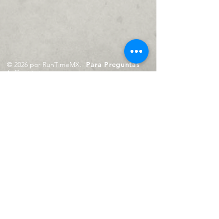
© 2026 por RunTimeMX.
Para Preguntas
/
Contáctanos en
contacto@runtimemx.com
Rio Piaxtla, 21, Real del Moral,
Iztapalapa, CDMX, CP: 09010
De Martes a Domingo
de 10:00 hrs. a 18:00 hrs.
Cel.
23 8275 4172
Cel.
55 4029 0008
contacto@runtimemx.com
Aviso de Privacidad