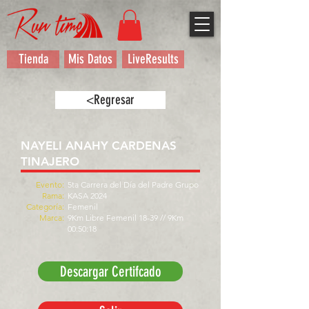
Tienda
Mis Datos
LiveResults
<Regresar
NAYELI ANAHY CARDENAS
TINAJERO
Evento:
5ta Carrera del Día del Padre Grupo
Rama:
KASA 2024
Categoría:
Femenil
Marca:
9Km Libre Femenil 18-39 // 9Km
00:50:18
Descargar Certifcado