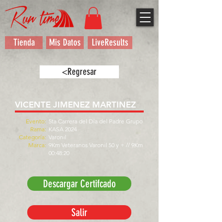
Tienda
Mis Datos
LiveResults
<Regresar
VICENTE JIMENEZ MARTINEZ
Evento:
5ta Carrera del Día del Padre Grupo
Rama:
KASA 2024
Categoría:
Varonil
Marca:
9Km Veteranos Varonil 50 y + // 9Km
00:48:20
Descargar Certifcado
Salir