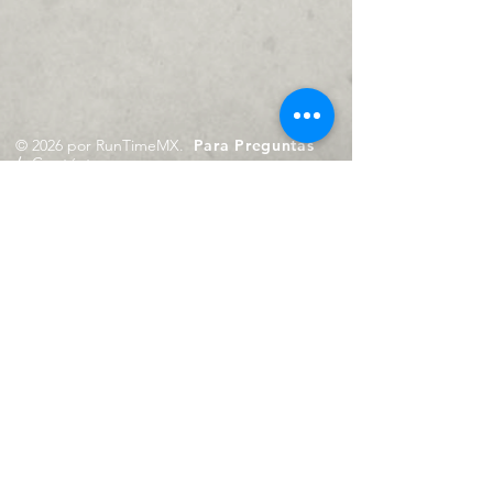
© 2026 por RunTimeMX.
Para Preguntas
/
Contáctanos en
contacto@runtimemx.com
Rio Piaxtla, 21, Real del Moral,
Iztapalapa, CDMX, CP: 09010
De Martes a Domingo
de 10:00 hrs. a 18:00 hrs.
Cel.
23 8275 4172
Cel.
55 4029 0008
contacto@runtimemx.com
Aviso de Privacidad