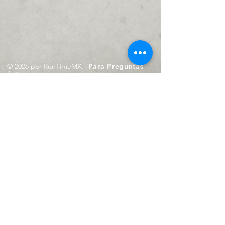
© 2026 por RunTimeMX.
Para Preguntas
/
Contáctanos en
contacto@runtimemx.com
Rio Piaxtla, 21, Real del Moral,
Iztapalapa, CDMX, CP: 09010
De Martes a Domingo
de 10:00 hrs. a 18:00 hrs.
Cel.
23 8275 4172
Cel.
55 4029 0008
contacto@runtimemx.com
Aviso de Privacidad