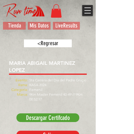
Tienda
Mis Datos
LiveResults
<Regresar
MARIA ABIGAIL MARTINEZ
LOPEZ
Evento:
5ta Carrera del Día del Padre Grupo
Rama:
KASA 2024
Categoría:
Femenil
Marca:
9Km Master Femenil 40-49 // 9Km
00:52:17
Descargar Certifcado