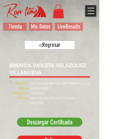
Tienda
Mis Datos
LiveResults
<Regresar
BRENDA VIOLETA VELÁZQUEZ
VILLANUEVA
Evento:
5ta Carrera del Día del Padre Grupo
Rama:
KASA 2024
Categoría:
Femenil
Marca:
6Km Única Femenil // 6Km
00:51:59
Descargar Certifcado