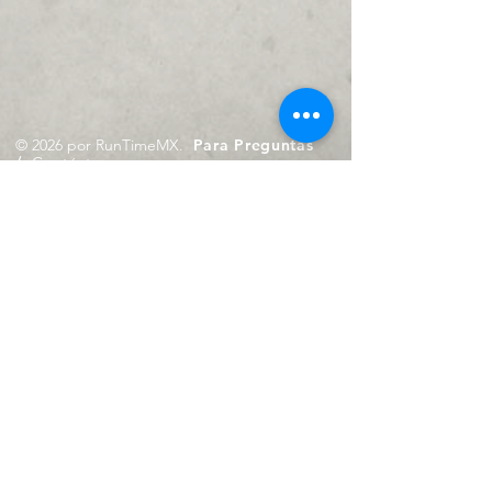
© 2026 por RunTimeMX.
Para Preguntas
/
Contáctanos en
contacto@runtimemx.com
Rio Piaxtla, 21, Real del Moral,
Iztapalapa, CDMX, CP: 09010
De Martes a Domingo
de 10:00 hrs. a 18:00 hrs.
Cel.
23 8275 4172
Cel.
55 4029 0008
contacto@runtimemx.com
Aviso de Privacidad