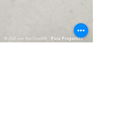
© 2026 por RunTimeMX.
Para Preguntas
/
Contáctanos en
contacto@runtimemx.com
Rio Piaxtla, 21, Real del Moral,
Iztapalapa, CDMX, CP: 09010
De Martes a Domingo
de 10:00 hrs. a 18:00 hrs.
Cel.
23 8275 4172
Cel.
55 4029 0008
contacto@runtimemx.com
Aviso de Privacidad