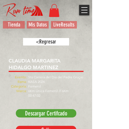
Tienda
Mis Datos
LiveResults
<Regresar
CLAUDIA MARGARITA
HIDALGO MARTINEZ
Evento:
5ta Carrera del Día del Padre Grupo
Rama:
KASA 2024
Categoría:
Femenil
Marca:
6Km Única Femenil // 6Km
00:47:02
Descargar Certifcado