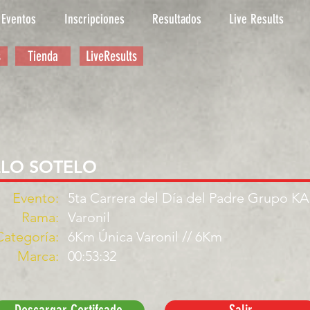
Eventos
Inscripciones
Resultados
Live Results
s
Tienda
LiveResults
LLO SOTELO
Evento:
5ta Carrera del Día del Padre Grupo K
Rama:
Varonil
Categoría:
6Km Única Varonil // 6Km
Marca:
00:53:32