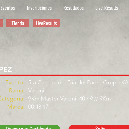
Eventos
Inscripciones
Resultados
Live Results
s
Tienda
LiveResults
PEZ
Evento:
5ta Carrera del Día del Padre Grupo K
Rama:
Varonil
Categoría:
9Km Master Varonil 40-49 // 9Km
Marca:
00:48:17