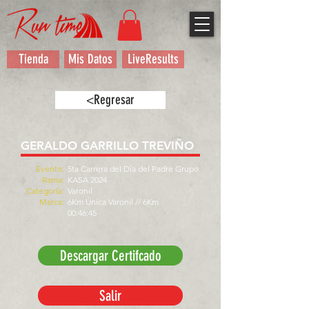
Tienda
Mis Datos
LiveResults
<Regresar
GERALDO GARRILLO TREVIÑO
Evento:
5ta Carrera del Día del Padre Grupo
Rama:
KASA 2024
Categoría:
Varonil
Marca:
6Km Única Varonil // 6Km
00:46:45
Descargar Certifcado
Salir