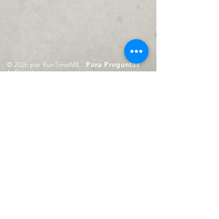
© 2026 por RunTimeMX.
Para Preguntas
/
Contáctanos en
contacto@runtimemx.com
Rio Piaxtla, 21, Real del Moral,
Iztapalapa, CDMX, CP: 09010
De Martes a Domingo
de 10:00 hrs. a 18:00 hrs.
Cel.
23 8275 4172
Cel.
55 4029 0008
contacto@runtimemx.com
Aviso de Privacidad