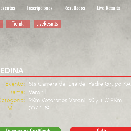
Eventos
Inscripciones
Resultados
Live Results
s
Tienda
LiveResults
MEDINA
Evento:
5ta Carrera del Día del Padre Grupo K
Rama:
Varonil
Categoría:
9Km Veteranos Varonil 50 y + // 9Km
Marca:
00:44:39