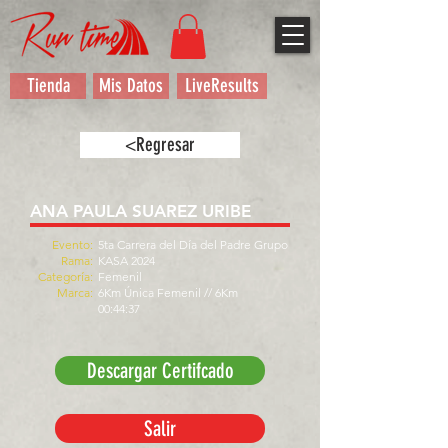
Tienda
Mis Datos
LiveResults
<Regresar
ANA PAULA SUAREZ URIBE
Evento:
5ta Carrera del Día del Padre Grupo
Rama:
KASA 2024
Categoría:
Femenil
Marca:
6Km Única Femenil // 6Km
00:44:37
Descargar Certifcado
Salir