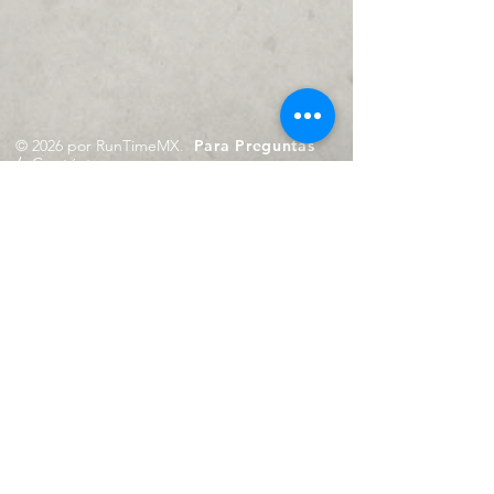
© 2026 por RunTimeMX.
Para Preguntas
/
Contáctanos en
contacto@runtimemx.com
Rio Piaxtla, 21, Real del Moral,
Iztapalapa, CDMX, CP: 09010
De Martes a Domingo
de 10:00 hrs. a 18:00 hrs.
Cel.
23 8275 4172
Cel.
55 4029 0008
contacto@runtimemx.com
Aviso de Privacidad