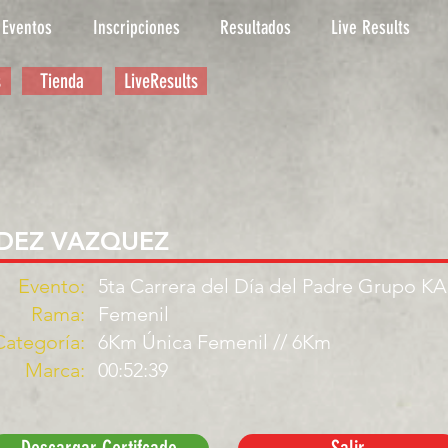
Eventos
Inscripciones
Resultados
Live Results
s
Tienda
LiveResults
DEZ VAZQUEZ
Evento:
5ta Carrera del Día del Padre Grupo K
Rama:
Femenil
Categoría:
6Km Única Femenil // 6Km
Marca:
00:52:39