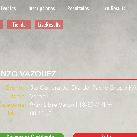
Eventos
Inscripciones
Resultados
Live Results
s
Tienda
LiveResults
ANZO VAZQUEZ
Evento:
5ta Carrera del Día del Padre Grupo K
Rama:
Varonil
Categoría:
9Km Libre Varonil 18-39 // 9Km
Marca:
00:44:52