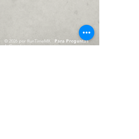
© 2026 por RunTimeMX.
Para Preguntas
/
Contáctanos en
contacto@runtimemx.com
Rio Piaxtla, 21, Real del Moral,
Iztapalapa, CDMX, CP: 09010
De Martes a Domingo
de 10:00 hrs. a 18:00 hrs.
Cel.
23 8275 4172
Cel.
55 4029 0008
contacto@runtimemx.com
Aviso de Privacidad