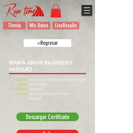
Tienda
Mis Datos
LiveResults
<Regresar
MARIA AMOR BAJONERO
VAZQUEZ
Evento:
5ta Carrera del Día del Padre Grupo
Rama:
KASA 2024
Categoría:
Femenil
Marca:
6Km Única Femenil // 6Km
00:49:04
Descargar Certifcado