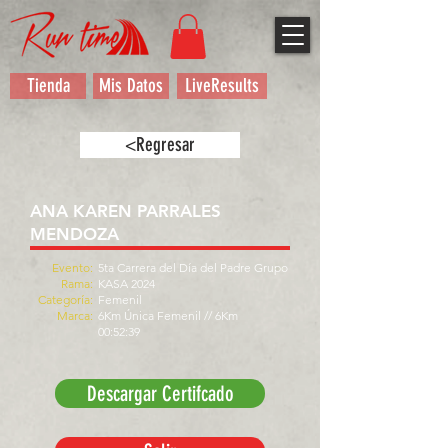
Tienda
Mis Datos
LiveResults
<Regresar
ANA KAREN PARRALES
MENDOZA
Evento:
5ta Carrera del Día del Padre Grupo
Rama:
KASA 2024
Categoría:
Femenil
Marca:
6Km Única Femenil // 6Km
00:52:39
Descargar Certifcado