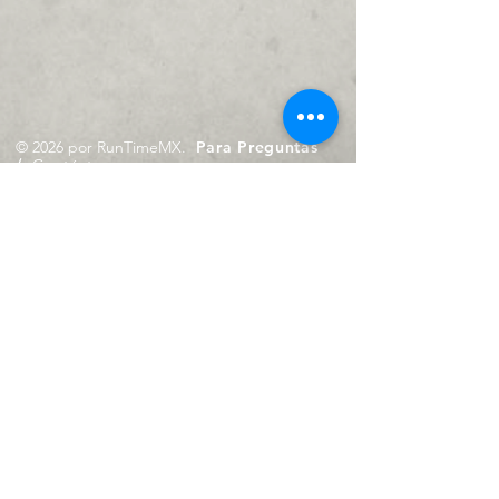
© 2026 por RunTimeMX.
Para Preguntas
/
Contáctanos en
contacto@runtimemx.com
Rio Piaxtla, 21, Real del Moral,
Iztapalapa, CDMX, CP: 09010
De Martes a Domingo
de 10:00 hrs. a 18:00 hrs.
Cel.
23 8275 4172
Cel.
55 4029 0008
contacto@runtimemx.com
Aviso de Privacidad