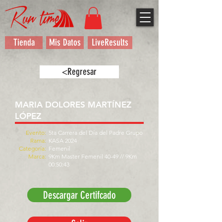
Tienda
Mis Datos
LiveResults
<Regresar
MARIA DOLORES MARTÍNEZ
LÓPEZ
Evento:
5ta Carrera del Día del Padre Grupo
Rama:
KASA 2024
Categoría:
Femenil
Marca:
9Km Master Femenil 40-49 // 9Km
00:50:43
Descargar Certifcado