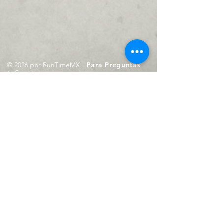
© 2026 por RunTimeMX.
Para Preguntas
/
Contáctanos en
contacto@runtimemx.com
Rio Piaxtla, 21, Real del Moral,
Iztapalapa, CDMX, CP: 09010
De Martes a Domingo
de 10:00 hrs. a 18:00 hrs.
Cel.
23 8275 4172
Cel.
55 4029 0008
contacto@runtimemx.com
Aviso de Privacidad