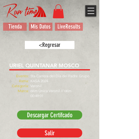
Tienda
Mis Datos
LiveResults
<Regresar
URIEL QUINTANAR MOSCO
Evento:
5ta Carrera del Día del Padre Grupo
Rama:
KASA 2024
Categoría:
Varonil
Marca:
6Km Única Varonil // 6Km
00:49:01
Descargar Certifcado
Salir