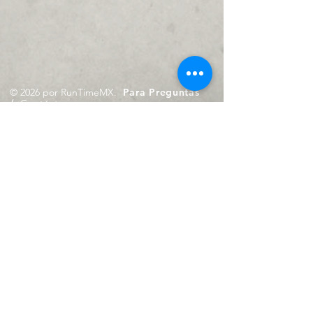
© 2026 por RunTimeMX.
Para Preguntas
/
Contáctanos en
contacto@runtimemx.com
Rio Piaxtla, 21, Real del Moral,
Iztapalapa, CDMX, CP: 09010
De Martes a Domingo
de 10:00 hrs. a 18:00 hrs.
Cel.
23 8275 4172
Cel.
55 4029 0008
contacto@runtimemx.com
Aviso de Privacidad