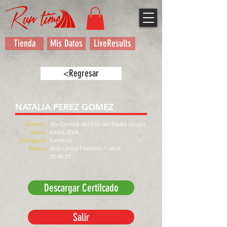
Tienda
Mis Datos
LiveResults
<Regresar
NATALIA PEREZ GOMEZ
Evento:
5ta Carrera del Día del Padre Grupo
Rama:
KASA 2024
Categoría:
Femenil
Marca:
6Km Única Femenil // 6Km
00:48:29
Descargar Certifcado
Salir