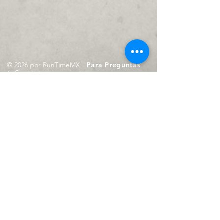
© 2026 por RunTimeMX.
Para Preguntas
/
Contáctanos en
contacto@runtimemx.com
Rio Piaxtla, 21, Real del Moral,
Iztapalapa, CDMX, CP: 09010
De Martes a Domingo
de 10:00 hrs. a 18:00 hrs.
Cel.
23 8275 4172
Cel.
55 4029 0008
contacto@runtimemx.com
Aviso de Privacidad