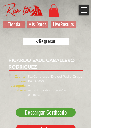
Tienda
Mis Datos
LiveResults
<Regresar
RICARDO SAUL CABALLERO
RODRIGUEZ
Evento:
5ta Carrera del Día del Padre Grupo
Rama:
KASA 2024
Categoría:
Varonil
Marca:
6Km Única Varonil // 6Km
00:48:46
Descargar Certifcado