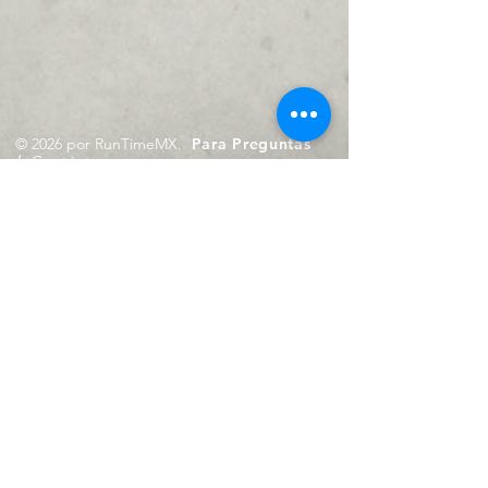
© 2026 por RunTimeMX.
Para Preguntas
/
Contáctanos en
contacto@runtimemx.com
Rio Piaxtla, 21, Real del Moral,
Iztapalapa, CDMX, CP: 09010
De Martes a Domingo
de 10:00 hrs. a 18:00 hrs.
Cel.
23 8275 4172
Cel.
55 4029 0008
contacto@runtimemx.com
Aviso de Privacidad