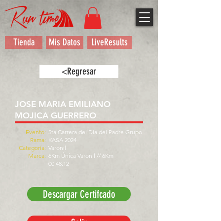
Tienda
Mis Datos
LiveResults
<Regresar
JOSE MARIA EMILIANO
MOJICA GUERRERO
Evento:
5ta Carrera del Día del Padre Grupo
Rama:
KASA 2024
Categoría:
Varonil
Marca:
6Km Única Varonil // 6Km
00:48:12
Descargar Certifcado