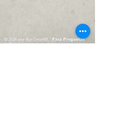
© 2026 por RunTimeMX.
Para Preguntas
/
Contáctanos en
contacto@runtimemx.com
Rio Piaxtla, 21, Real del Moral,
Iztapalapa, CDMX, CP: 09010
De Martes a Domingo
de 10:00 hrs. a 18:00 hrs.
Cel.
23 8275 4172
Cel.
55 4029 0008
contacto@runtimemx.com
Aviso de Privacidad