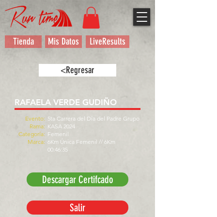
Tienda
Mis Datos
LiveResults
<Regresar
RAFAELA VERDE GUDIÑO
Evento:
5ta Carrera del Día del Padre Grupo
Rama:
KASA 2024
Categoría:
Femenil
Marca:
6Km Única Femenil // 6Km
00:46:35
Descargar Certifcado
Salir