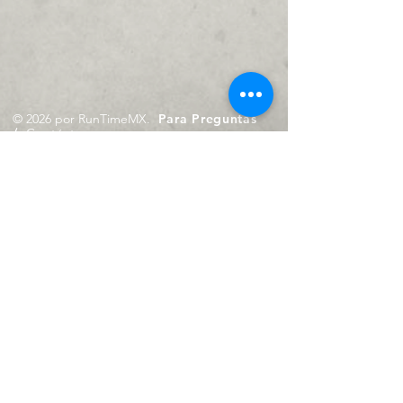
© 2026 por RunTimeMX.
Para Preguntas
/
Contáctanos en
contacto@runtimemx.com
Rio Piaxtla, 21, Real del Moral,
Iztapalapa, CDMX, CP: 09010
De Martes a Domingo
de 10:00 hrs. a 18:00 hrs.
Cel.
23 8275 4172
Cel.
55 4029 0008
contacto@runtimemx.com
Aviso de Privacidad