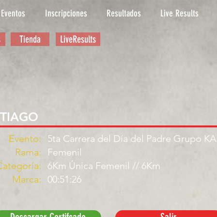
Eventos
Inscripciones
Resultados
Live Results
s
Tienda
LiveResults
NTIAGO
Evento:
5ta Carrera del Día del Padre Grupo K
Rama:
Femenil
Categoría:
6Km Única Femenil // 6Km
Marca:
00:51:26