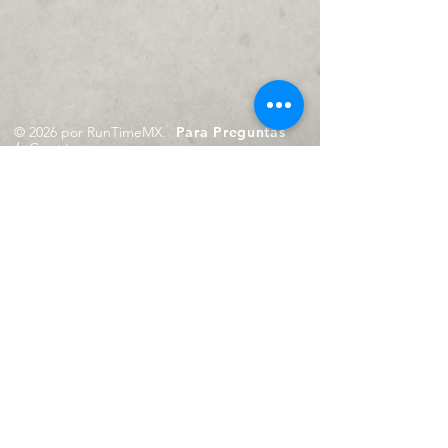
© 2026 por RunTimeMX.
Para Preguntas
/
Contáctanos en
contacto@runtimemx.com
Rio Piaxtla, 21, Real del Moral,
Iztapalapa, CDMX, CP: 09010
De Martes a Domingo
de 10:00 hrs. a 18:00 hrs.
Cel.
23 8275 4172
Cel.
55 4029 0008
contacto@runtimemx.com
Aviso de Privacidad