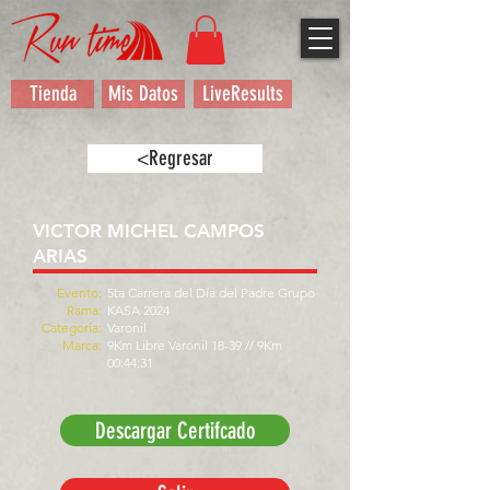
Tienda
Mis Datos
LiveResults
<Regresar
VICTOR MICHEL CAMPOS
ARIAS
Evento:
5ta Carrera del Día del Padre Grupo
Rama:
KASA 2024
Categoría:
Varonil
Marca:
9Km Libre Varonil 18-39 // 9Km
00:44:31
Descargar Certifcado