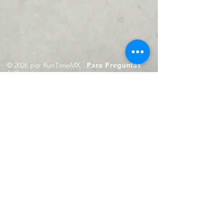
© 2026 por RunTimeMX.
Para Preguntas
/
Contáctanos en
contacto@runtimemx.com
Rio Piaxtla, 21, Real del Moral,
Iztapalapa, CDMX, CP: 09010
De Martes a Domingo
de 10:00 hrs. a 18:00 hrs.
Cel.
23 8275 4172
Cel.
55 4029 0008
contacto@runtimemx.com
Aviso de Privacidad