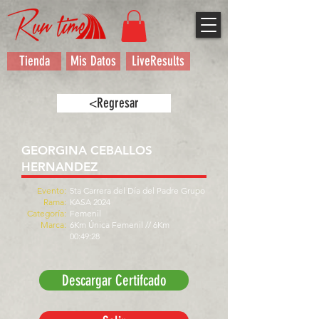
Tienda
Mis Datos
LiveResults
<Regresar
GEORGINA CEBALLOS
HERNANDEZ
Evento:
5ta Carrera del Día del Padre Grupo
Rama:
KASA 2024
Categoría:
Femenil
Marca:
6Km Única Femenil // 6Km
00:49:28
Descargar Certifcado