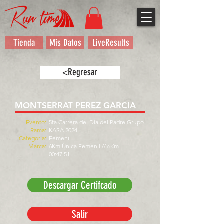
Tienda
Mis Datos
LiveResults
<Regresar
MONTSERRAT PEREZ GARCIA
Evento:
5ta Carrera del Día del Padre Grupo
Rama:
KASA 2024
Categoría:
Femenil
Marca:
6Km Única Femenil // 6Km
00:47:51
Descargar Certifcado
Salir