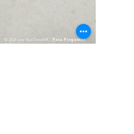
© 2026 por RunTimeMX.
Para Preguntas
/
Contáctanos en
contacto@runtimemx.com
Rio Piaxtla, 21, Real del Moral,
Iztapalapa, CDMX, CP: 09010
De Martes a Domingo
de 10:00 hrs. a 18:00 hrs.
Cel.
23 8275 4172
Cel.
55 4029 0008
contacto@runtimemx.com
Aviso de Privacidad