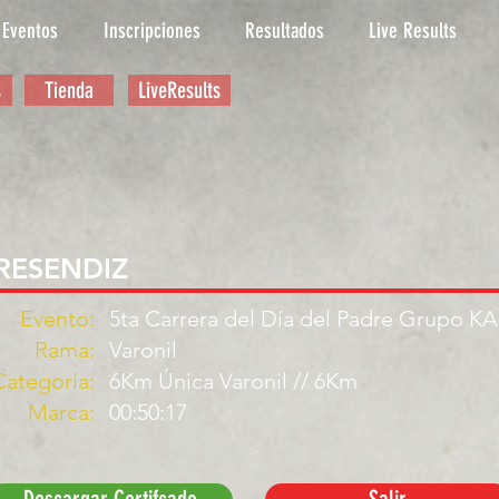
Eventos
Inscripciones
Resultados
Live Results
s
Tienda
LiveResults
RESENDIZ
Evento:
5ta Carrera del Día del Padre Grupo K
Rama:
Varonil
Categoría:
6Km Única Varonil // 6Km
Marca:
00:50:17