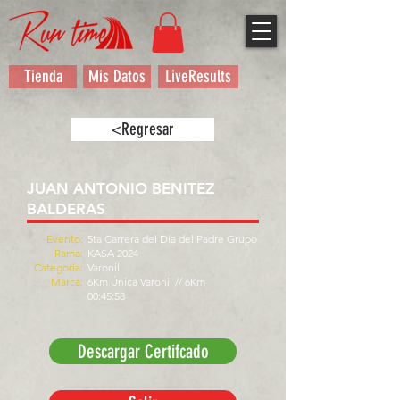
Tienda
Mis Datos
LiveResults
<Regresar
JUAN ANTONIO BENITEZ
BALDERAS
Evento:
5ta Carrera del Día del Padre Grupo
Rama:
KASA 2024
Categoría:
Varonil
Marca:
6Km Única Varonil // 6Km
00:45:58
Descargar Certifcado