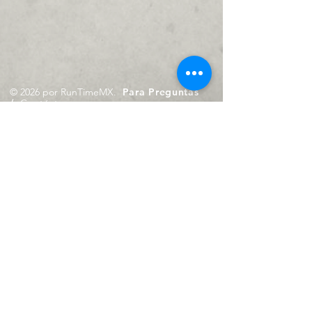
© 2026 por RunTimeMX.
Para Preguntas
/
Contáctanos en
contacto@runtimemx.com
Rio Piaxtla, 21, Real del Moral,
Iztapalapa, CDMX, CP: 09010
De Martes a Domingo
de 10:00 hrs. a 18:00 hrs.
Cel.
23 8275 4172
Cel.
55 4029 0008
contacto@runtimemx.com
Aviso de Privacidad