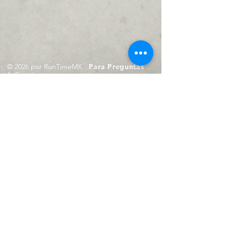
© 2026 por RunTimeMX.
Para Preguntas
/
Contáctanos en
contacto@runtimemx.com
Rio Piaxtla, 21, Real del Moral,
Iztapalapa, CDMX, CP: 09010
De Martes a Domingo
de 10:00 hrs. a 18:00 hrs.
Cel.
23 8275 4172
Cel.
55 4029 0008
contacto@runtimemx.com
Aviso de Privacidad