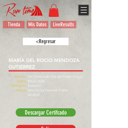
Tienda
Mis Datos
LiveResults
<Regresar
MARÍA DEL ROCÍO MENDOZA
GUTIÉRREZ
Evento:
5ta Carrera del Día del Padre Grupo
Rama:
KASA 2024
Categoría:
Femenil
Marca:
6Km Única Femenil // 6Km
00:48:57
Descargar Certifcado