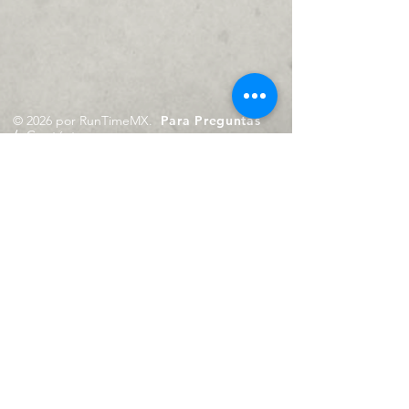
© 2026 por RunTimeMX.
Para Preguntas
/
Contáctanos en
contacto@runtimemx.com
Rio Piaxtla, 21, Real del Moral,
Iztapalapa, CDMX, CP: 09010
De Martes a Domingo
de 10:00 hrs. a 18:00 hrs.
Cel.
23 8275 4172
Cel.
55 4029 0008
contacto@runtimemx.com
Aviso de Privacidad