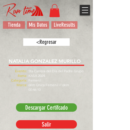
Tienda
Mis Datos
LiveResults
<Regresar
NATALIA GONZALEZ MURILLO
Evento:
5ta Carrera del Día del Padre Grupo
Rama:
KASA 2024
Categoría:
Femenil
Marca:
6Km Única Femenil // 6Km
00:46:10
Descargar Certifcado
Salir