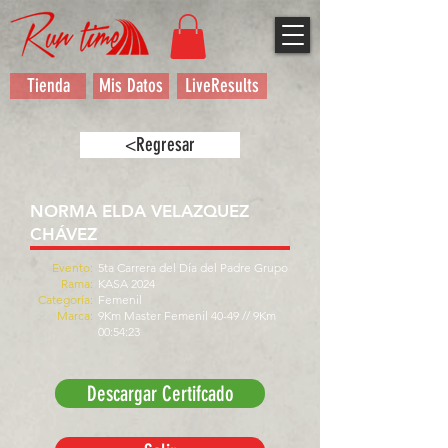
Tienda
Mis Datos
LiveResults
<Regresar
NORMA ELDA VELAZQUEZ
CHÁVEZ
Evento:
5ta Carrera del Día del Padre Grupo
Rama:
KASA 2024
Categoría:
Femenil
Marca:
9Km Master Femenil 40-49 // 9Km
00:54:23
Descargar Certifcado