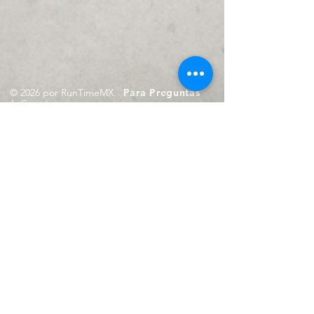
© 2026 por RunTimeMX.
Para Preguntas
/
Contáctanos en
contacto@runtimemx.com
Rio Piaxtla, 21, Real del Moral,
Iztapalapa, CDMX, CP: 09010
De Martes a Domingo
de 10:00 hrs. a 18:00 hrs.
Cel.
23 8275 4172
Cel.
55 4029 0008
contacto@runtimemx.com
Aviso de Privacidad