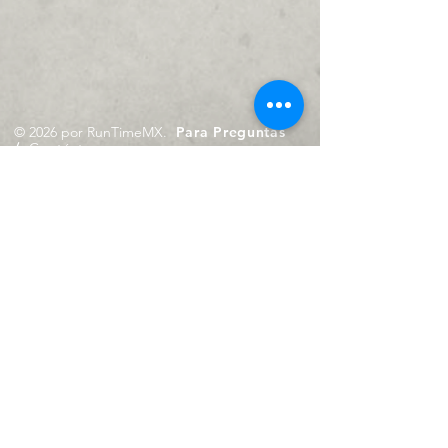
© 2026 por RunTimeMX.
Para Preguntas
/
Contáctanos en
contacto@runtimemx.com
Rio Piaxtla, 21, Real del Moral,
Iztapalapa, CDMX, CP: 09010
De Martes a Domingo
de 10:00 hrs. a 18:00 hrs.
Cel.
23 8275 4172
Cel.
55 4029 0008
contacto@runtimemx.com
Aviso de Privacidad