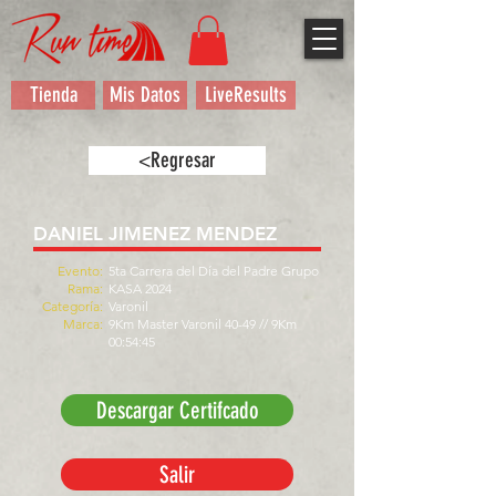
Tienda
Mis Datos
LiveResults
<Regresar
DANIEL JIMENEZ MENDEZ
Evento:
5ta Carrera del Día del Padre Grupo
Rama:
KASA 2024
Categoría:
Varonil
Marca:
9Km Master Varonil 40-49 // 9Km
00:54:45
Descargar Certifcado
Salir