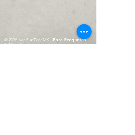
© 2026 por RunTimeMX.
Para Preguntas
/
Contáctanos en
contacto@runtimemx.com
Rio Piaxtla, 21, Real del Moral,
Iztapalapa, CDMX, CP: 09010
De Martes a Domingo
de 10:00 hrs. a 18:00 hrs.
Cel.
23 8275 4172
Cel.
55 4029 0008
contacto@runtimemx.com
Aviso de Privacidad