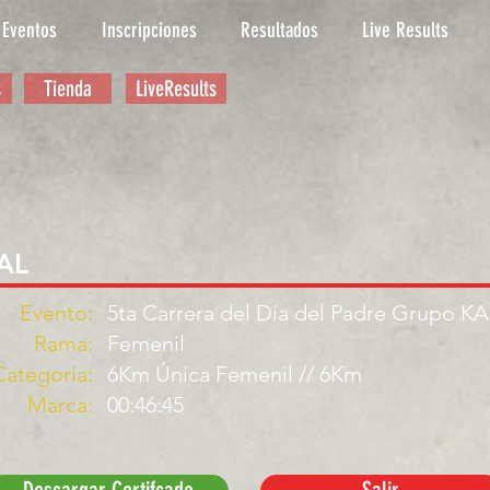
Eventos
Inscripciones
Resultados
Live Results
s
Tienda
LiveResults
AL
Evento:
5ta Carrera del Día del Padre Grupo K
Rama:
Femenil
Categoría:
6Km Única Femenil // 6Km
Marca:
00:46:45