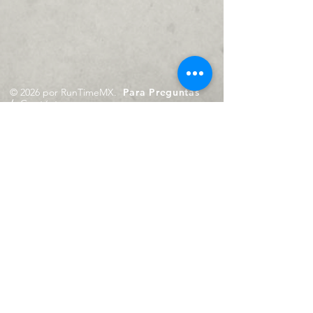
© 2026 por RunTimeMX.
Para Preguntas
/
Contáctanos en
contacto@runtimemx.com
Rio Piaxtla, 21, Real del Moral,
Iztapalapa, CDMX, CP: 09010
De Martes a Domingo
de 10:00 hrs. a 18:00 hrs.
Cel.
23 8275 4172
Cel.
55 4029 0008
contacto@runtimemx.com
Aviso de Privacidad