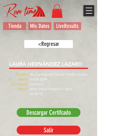
Tienda
Mis Datos
LiveResults
<Regresar
LAURA HERNÁNDEZ LAZARO
Evento:
5ta Carrera del Día del Padre Grupo
Rama:
KASA 2024
Categoría:
Femenil
Marca:
6Km Única Femenil // 6Km
00:50:12
Descargar Certifcado
Salir