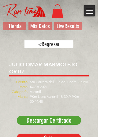
Tienda
Mis Datos
LiveResults
<Regresar
JULIO OMAR MARMOLEJO
ORTIZ
Evento:
5ta Carrera del Día del Padre Grupo
Rama:
KASA 2024
Categoría:
Varonil
Marca:
9Km Libre Varonil 18-39 // 9Km
00:44:48
Descargar Certifcado