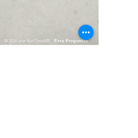
© 2026 por RunTimeMX.
Para Preguntas
/
Contáctanos en
contacto@runtimemx.com
Rio Piaxtla, 21, Real del Moral,
Iztapalapa, CDMX, CP: 09010
De Martes a Domingo
de 10:00 hrs. a 18:00 hrs.
Cel.
23 8275 4172
Cel.
55 4029 0008
contacto@runtimemx.com
Aviso de Privacidad