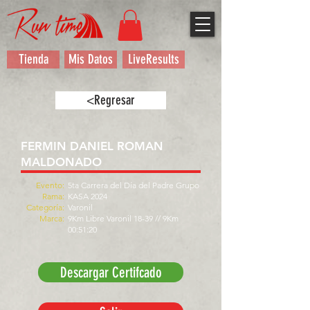
Tienda
Mis Datos
LiveResults
<Regresar
FERMIN DANIEL ROMAN
MALDONADO
Evento:
5ta Carrera del Día del Padre Grupo
Rama:
KASA 2024
Categoría:
Varonil
Marca:
9Km Libre Varonil 18-39 // 9Km
00:51:20
Descargar Certifcado