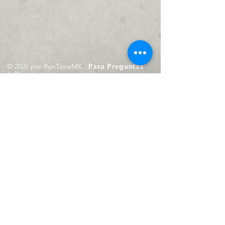
© 2026 por RunTimeMX.
Para Preguntas
/
Contáctanos en
contacto@runtimemx.com
Rio Piaxtla, 21, Real del Moral,
Iztapalapa, CDMX, CP: 09010
De Martes a Domingo
de 10:00 hrs. a 18:00 hrs.
Cel.
23 8275 4172
Cel.
55 4029 0008
contacto@runtimemx.com
Aviso de Privacidad