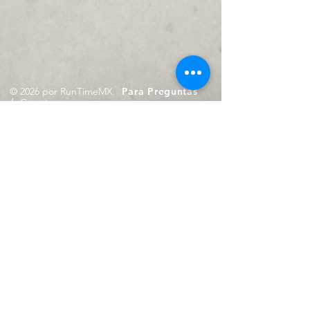
© 2026 por RunTimeMX.
Para Preguntas
/
Contáctanos en
contacto@runtimemx.com
Rio Piaxtla, 21, Real del Moral,
Iztapalapa, CDMX, CP: 09010
De Martes a Domingo
de 10:00 hrs. a 18:00 hrs.
Cel.
23 8275 4172
Cel.
55 4029 0008
contacto@runtimemx.com
Aviso de Privacidad