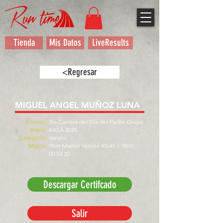
Tienda
Mis Datos
LiveResults
<Regresar
MIGUEL ANGEL MUÑOZ LUNA
Evento:
5ta Carrera del Día del Padre Grupo
Rama:
KASA 2024
Categoría:
Varonil
Marca:
9Km Master Varonil 40-49 // 9Km
00:53:20
Descargar Certifcado
Salir