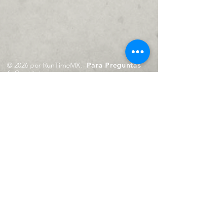
© 2026 por RunTimeMX.
Para Preguntas
/
Contáctanos en
contacto@runtimemx.com
Rio Piaxtla, 21, Real del Moral,
Iztapalapa, CDMX, CP: 09010
De Martes a Domingo
de 10:00 hrs. a 18:00 hrs.
Cel.
23 8275 4172
Cel.
55 4029 0008
contacto@runtimemx.com
Aviso de Privacidad