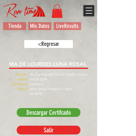
Tienda
Mis Datos
LiveResults
<Regresar
MA DE LOURDES LUNA ROSAS
Evento:
5ta Carrera del Día del Padre Grupo
Rama:
KASA 2024
Categoría:
Femenil
Marca:
6Km Única Femenil // 6Km
00:49:45
Descargar Certifcado
Salir