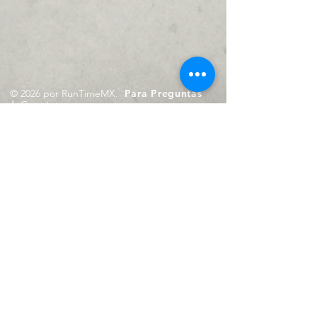
© 2026 por RunTimeMX.
Para Preguntas
/
Contáctanos en
contacto@runtimemx.com
Rio Piaxtla, 21, Real del Moral,
Iztapalapa, CDMX, CP: 09010
De Martes a Domingo
de 10:00 hrs. a 18:00 hrs.
Cel.
23 8275 4172
Cel.
55 4029 0008
contacto@runtimemx.com
Aviso de Privacidad