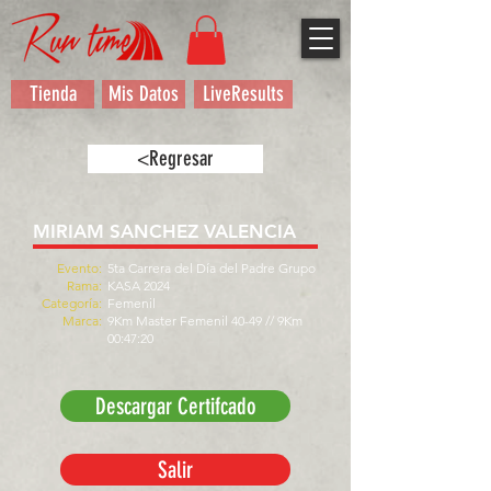
Tienda
Mis Datos
LiveResults
<Regresar
MIRIAM SANCHEZ VALENCIA
Evento:
5ta Carrera del Día del Padre Grupo
Rama:
KASA 2024
Categoría:
Femenil
Marca:
9Km Master Femenil 40-49 // 9Km
00:47:20
Descargar Certifcado
Salir