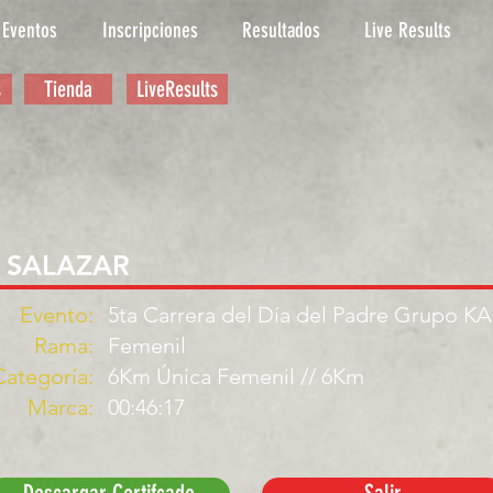
Eventos
Inscripciones
Resultados
Live Results
s
Tienda
LiveResults
 SALAZAR
Evento:
5ta Carrera del Día del Padre Grupo K
Rama:
Femenil
Categoría:
6Km Única Femenil // 6Km
Marca:
00:46:17