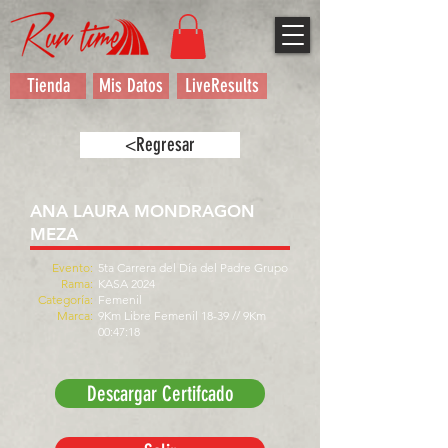
Tienda
Mis Datos
LiveResults
<Regresar
ANA LAURA MONDRAGON
MEZA
Evento:
5ta Carrera del Día del Padre Grupo
Rama:
KASA 2024
Categoría:
Femenil
Marca:
9Km Libre Femenil 18-39 // 9Km
00:47:18
Descargar Certifcado