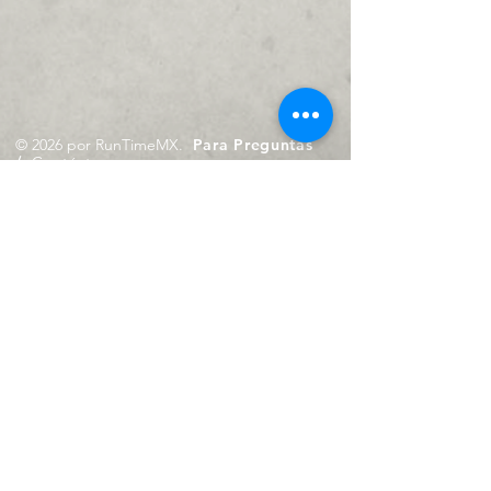
© 2026 por RunTimeMX.
Para Preguntas
/
Contáctanos en
contacto@runtimemx.com
Rio Piaxtla, 21, Real del Moral,
Iztapalapa, CDMX, CP: 09010
De Martes a Domingo
de 10:00 hrs. a 18:00 hrs.
Cel.
23 8275 4172
Cel.
55 4029 0008
contacto@runtimemx.com
Aviso de Privacidad