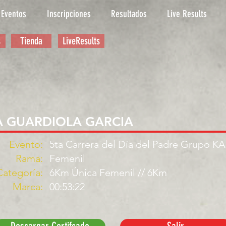
Eventos
Inscripciones
Resultados
Live Results
s
Tienda
LiveResults
A GUARDIOLA GARCIA
Evento:
5ta Carrera del Día del Padre Grupo K
Rama:
Femenil
Categoría:
6Km Única Femenil // 6Km
Marca:
00:53:22