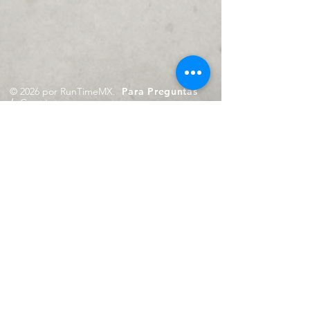
© 2026 por RunTimeMX.
Para Preguntas
/
Contáctanos en
contacto@runtimemx.com
Rio Piaxtla, 21, Real del Moral,
Iztapalapa, CDMX, CP: 09010
De Martes a Domingo
de 10:00 hrs. a 18:00 hrs.
Cel.
23 8275 4172
Cel.
55 4029 0008
contacto@runtimemx.com
Aviso de Privacidad