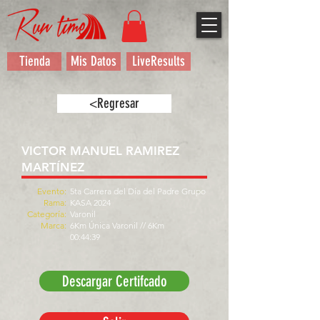
Tienda
Mis Datos
LiveResults
<Regresar
VICTOR MANUEL RAMIREZ
MARTÍNEZ
Evento:
5ta Carrera del Día del Padre Grupo
Rama:
KASA 2024
Categoría:
Varonil
Marca:
6Km Única Varonil // 6Km
00:44:39
Descargar Certifcado