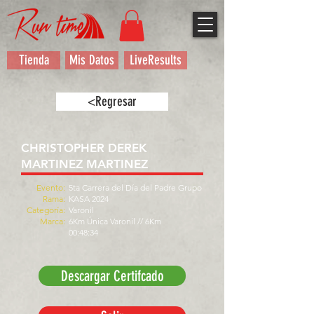
Tienda
Mis Datos
LiveResults
<Regresar
CHRISTOPHER DEREK
MARTINEZ MARTINEZ
Evento:
5ta Carrera del Día del Padre Grupo
Rama:
KASA 2024
Categoría:
Varonil
Marca:
6Km Única Varonil // 6Km
00:48:34
Descargar Certifcado