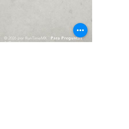
© 2026 por RunTimeMX.
Para Preguntas
/
Contáctanos en
contacto@runtimemx.com
Rio Piaxtla, 21, Real del Moral,
Iztapalapa, CDMX, CP: 09010
De Martes a Domingo
de 10:00 hrs. a 18:00 hrs.
Cel.
23 8275 4172
Cel.
55 4029 0008
contacto@runtimemx.com
Aviso de Privacidad