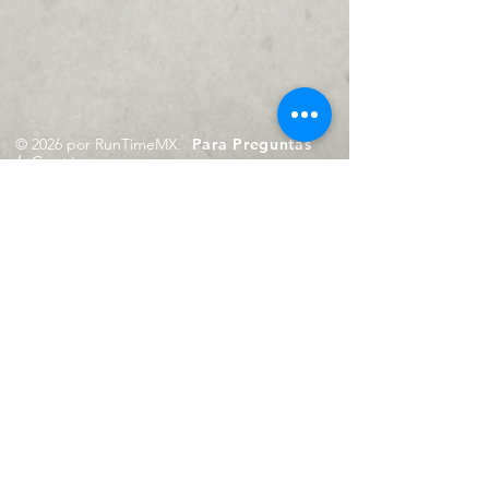
© 2026 por RunTimeMX.
Para Preguntas
/
Contáctanos en
contacto@runtimemx.com
Rio Piaxtla, 21, Real del Moral,
Iztapalapa, CDMX, CP: 09010
De Martes a Domingo
de 10:00 hrs. a 18:00 hrs.
Cel.
23 8275 4172
Cel.
55 4029 0008
contacto@runtimemx.com
Aviso de Privacidad