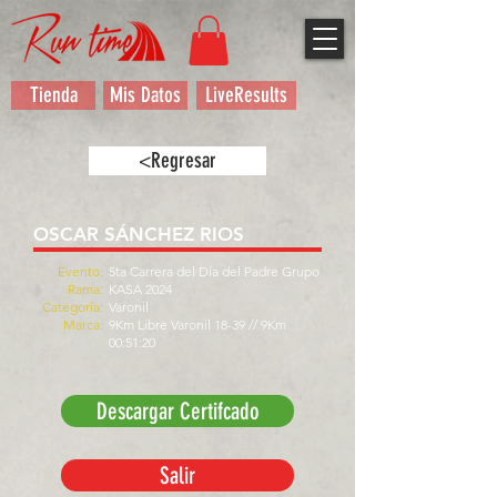
Tienda
Mis Datos
LiveResults
<Regresar
OSCAR SÁNCHEZ RIOS
Evento:
5ta Carrera del Día del Padre Grupo
Rama:
KASA 2024
Categoría:
Varonil
Marca:
9Km Libre Varonil 18-39 // 9Km
00:51:20
Descargar Certifcado
Salir