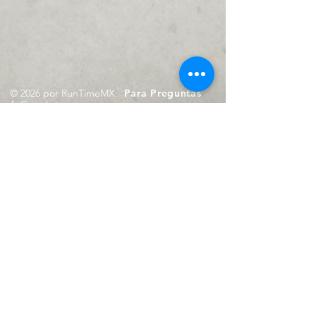
© 2026 por RunTimeMX.
Para Preguntas
/
Contáctanos en
contacto@runtimemx.com
Rio Piaxtla, 21, Real del Moral,
Iztapalapa, CDMX, CP: 09010
De Martes a Domingo
de 10:00 hrs. a 18:00 hrs.
Cel.
23 8275 4172
Cel.
55 4029 0008
contacto@runtimemx.com
Aviso de Privacidad