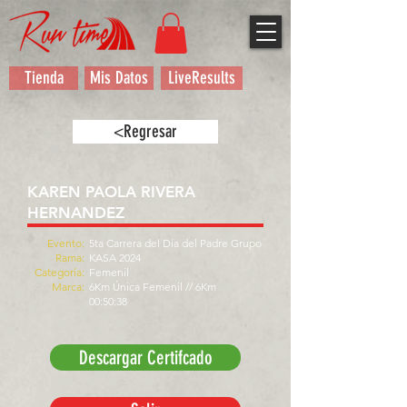
Tienda
Mis Datos
LiveResults
<Regresar
KAREN PAOLA RIVERA
HERNANDEZ
Evento:
5ta Carrera del Día del Padre Grupo
Rama:
KASA 2024
Categoría:
Femenil
Marca:
6Km Única Femenil // 6Km
00:50:38
Descargar Certifcado