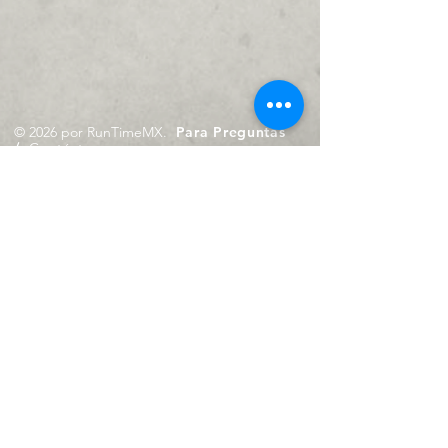
© 2026 por RunTimeMX.
Para Preguntas
/
Contáctanos en
contacto@runtimemx.com
Rio Piaxtla, 21, Real del Moral,
Iztapalapa, CDMX, CP: 09010
De Martes a Domingo
de 10:00 hrs. a 18:00 hrs.
Cel.
23 8275 4172
Cel.
55 4029 0008
contacto@runtimemx.com
Aviso de Privacidad