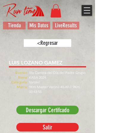
Tienda
Mis Datos
LiveResults
<Regresar
LUIS LOZANO GAMEZ
Evento:
5ta Carrera del Día del Padre Grupo
Rama:
KASA 2024
Categoría:
Varonil
Marca:
9Km Master Varonil 40-49 // 9Km
00:43:55
Descargar Certifcado
Salir