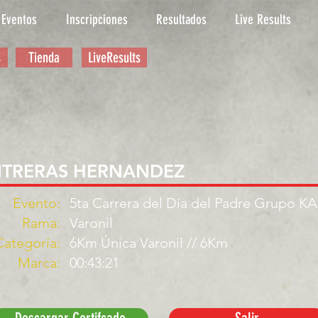
Eventos
Inscripciones
Resultados
Live Results
s
Tienda
LiveResults
NTRERAS HERNANDEZ
Evento:
5ta Carrera del Día del Padre Grupo K
Rama:
Varonil
Categoría:
6Km Única Varonil // 6Km
Marca:
00:43:21