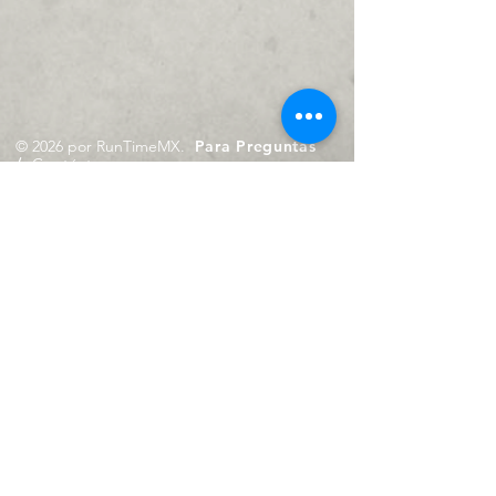
© 2026 por RunTimeMX.
Para Preguntas
/
Contáctanos en
contacto@runtimemx.com
Rio Piaxtla, 21, Real del Moral,
Iztapalapa, CDMX, CP: 09010
De Martes a Domingo
de 10:00 hrs. a 18:00 hrs.
Cel.
23 8275 4172
Cel.
55 4029 0008
contacto@runtimemx.com
Aviso de Privacidad