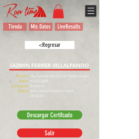
Tienda
Mis Datos
LiveResults
<Regresar
JAZMIN FERRER VILLALPANDO
Evento:
5ta Carrera del Día del Padre Grupo
Rama:
KASA 2024
Categoría:
Femenil
Marca:
6Km Única Femenil // 6Km
00:53:34
Descargar Certifcado
Salir