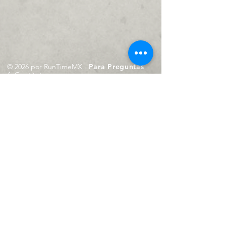
© 2026 por RunTimeMX.
Para Preguntas
/
Contáctanos en
contacto@runtimemx.com
Rio Piaxtla, 21, Real del Moral,
Iztapalapa, CDMX, CP: 09010
De Martes a Domingo
de 10:00 hrs. a 18:00 hrs.
Cel.
23 8275 4172
Cel.
55 4029 0008
contacto@runtimemx.com
Aviso de Privacidad