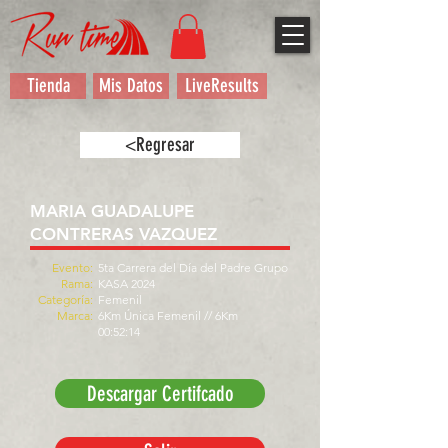
Tienda
Mis Datos
LiveResults
<Regresar
MARIA GUADALUPE
CONTRERAS VAZQUEZ
Evento:
5ta Carrera del Día del Padre Grupo
Rama:
KASA 2024
Categoría:
Femenil
Marca:
6Km Única Femenil // 6Km
00:52:14
Descargar Certifcado