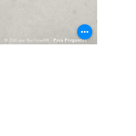
© 2026 por RunTimeMX.
Para Preguntas
/
Contáctanos en
contacto@runtimemx.com
Rio Piaxtla, 21, Real del Moral,
Iztapalapa, CDMX, CP: 09010
De Martes a Domingo
de 10:00 hrs. a 18:00 hrs.
Cel.
23 8275 4172
Cel.
55 4029 0008
contacto@runtimemx.com
Aviso de Privacidad