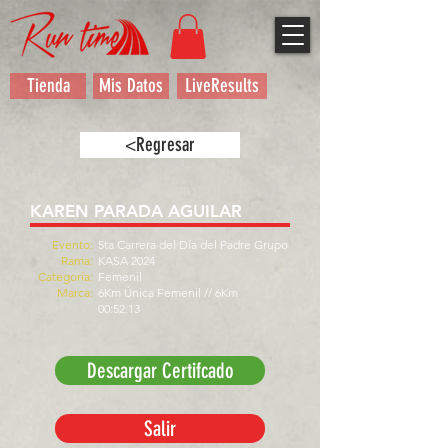
Tienda
Mis Datos
LiveResults
<Regresar
KAREN PARADA AGUILAR
Evento:
5ta Carrera del Día del Padre Grupo
Rama:
KASA 2024
Categoría:
Femenil
Marca:
6Km Única Femenil // 6Km
00:52:13
Descargar Certifcado
Salir